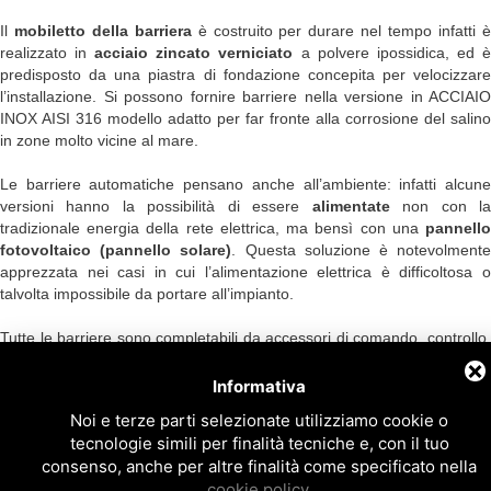
Il
mobiletto della barriera
è costruito per durare nel tempo infatti 
realizzato in
acciaio zincato verniciato
a polvere ipossidica, ed 
predisposto da una piastra di fondazione concepita per velocizzare
l’installazione. Si possono fornire barriere nella versione in ACCIAIO
INOX AISI 316 modello adatto per far fronte alla corrosione del salino
in zone molto vicine al mare.
Le barriere automatiche pensano anche all’ambiente: infatti alcune
versioni hanno la possibilità di essere
alimentate
non con l
tradizionale energia della rete elettrica, ma bensì con una
pannello
fotovoltaico (pannello solare)
. Questa soluzione è notevolment
apprezzata nei casi in cui l’alimentazione elettrica è difficoltosa o
talvolta impossibile da portare all’impianto.
Tutte le barriere sono completabili da accessori di comando, controllo,
e sicurezza, compatibili per tutte le versioni.
Informativa
Noi e terze parti selezionate utilizziamo cookie o
tecnologie simili per finalità tecniche e, con il tuo
consenso, anche per altre finalità come specificato nella
NEWS
cookie policy
.